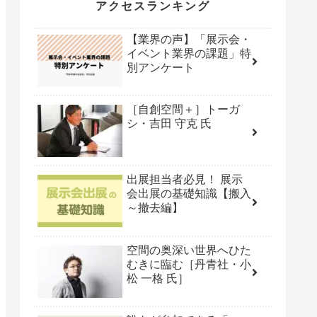
アクセスランキング
【業界の声】「展示会・
イベント業界の課題」特
別アンケート
［自創空間＋］トーガ
シ・吉田 守克 氏
出展担当者必見！ 展示
会出展の基礎知識【搬入
～撤去編】
空間の奥深い世界へひた
むきに臨む［丹青社・小
松 一格 氏］