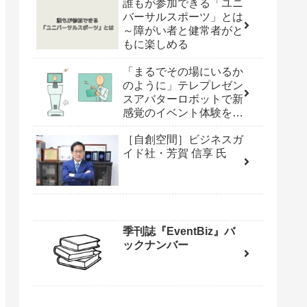
誰もが参加できる「ユニ
バーサルスポーツ」とは
～障がい者と健常者がと
もに楽しめる
「まるでその場にいるか
のように」テレプレゼン
スアバターロボットで新
感覚のイベント体験を
［iPresence・丸山 聖子
［自創空間］ビジネスガ
氏］
イド社・芳賀 信享 氏
季刊誌『EventBiz』バ
ックナンバー