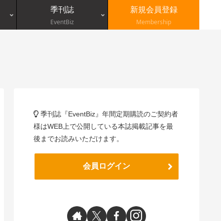
季刊誌
新規会員登録
EventBiz
Membership
季刊誌『EventBiz』年間定期購読のご契約者
様はWEB上で公開している本誌掲載記事を最
後までお読みいただけます。
会員ログイン