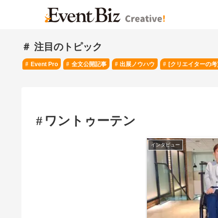
＃ 注目のトピック
Event Pro
全文公開記事
出展ノウハウ
[クリエイターの考
ワントゥーテン
インタビュー