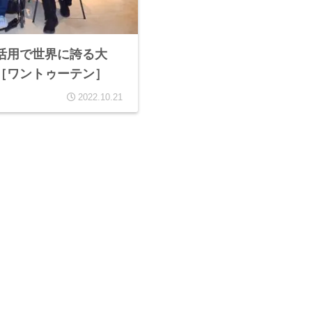
活用で世界に誇る大
［ワントゥーテン］
2022.10.21