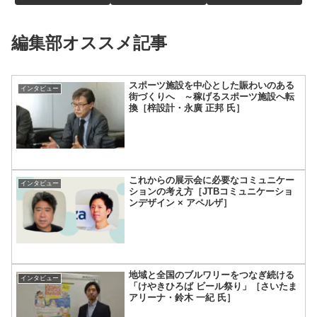
編集部オススメ記事
スポーツ施設を中心とした賑わいのある
インタビュー
街づくりへ ～稼げるスポーツ施設へ転
換［梓設計・永廣 正邦 氏］
これからの展示会に必要なコミュニケー
インタビュー
ションの考え方［JTBコミュニケーショ
ンデザイン × アペルザ］
地域と全国のブルワリーをつなぎ続ける
インタビュー
「けやきひろば ビール祭り」［さいたま
アリーナ・鈴木 一紀 氏］