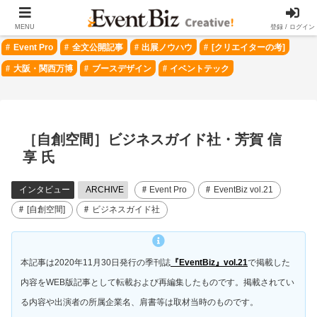
＃ 注目のトピック
MENU
登録 / ログイン
Event Pro
全文公開記事
出展ノウハウ
[クリエイターの考]
大阪・関西万博
ブースデザイン
イベントテック
［自創空間］ビジネスガイド社・芳賀 信
享 氏
インタビュー
ARCHIVE
Event Pro
EventBiz vol.21
[自創空間]
ビジネスガイド社
本記事は2020年11月30日発行の季刊誌
『EventBiz』vol.21
で掲載した
内容をWEB版記事として転載および再編集したものです。掲載されてい
る内容や出演者の所属企業名、肩書等は取材当時のものです。