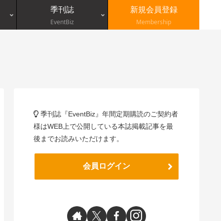
季刊誌
新規会員登録
EventBiz
Membership
季刊誌『EventBiz』年間定期購読のご契約者
様はWEB上で公開している本誌掲載記事を最
後までお読みいただけます。
会員ログイン