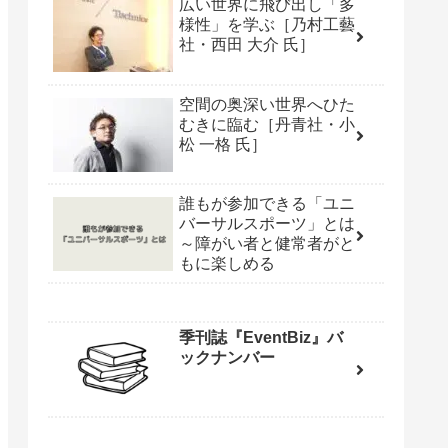
広い世界に飛び出し「多
様性」を学ぶ［乃村工藝
社・西田 大介 氏］
空間の奥深い世界へひた
むきに臨む［丹青社・小
松 一格 氏］
誰もが参加できる「ユニ
バーサルスポーツ」とは
～障がい者と健常者がと
もに楽しめる
季刊誌『EventBiz』バ
ックナンバー