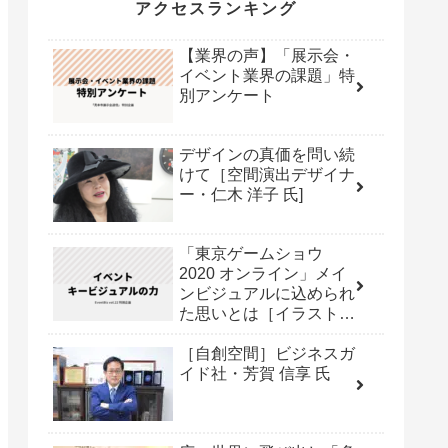
アクセスランキング
【業界の声】「展示会・
イベント業界の課題」特
別アンケート
デザインの真価を問い続
けて［空間演出デザイナ
ー・仁木 洋子 氏]
「東京ゲームショウ
2020 オンライン」メイ
ンビジュアルに込められ
た思いとは［イラストレ
ーター・くっか氏］
［自創空間］ビジネスガ
イド社・芳賀 信享 氏