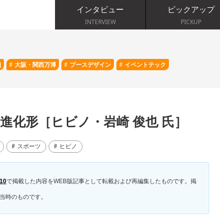
インタビュー
ピックアップ
INTERVIEW
PICKUP
]
大阪・関西万博
ブースデザイン
イベントテック
進化形［ヒビノ・岩崎 俊也 氏］
スポーツ
ヒビノ
10
で掲載した内容をWEB版記事として転載および再編集したものです。掲
当時のものです。