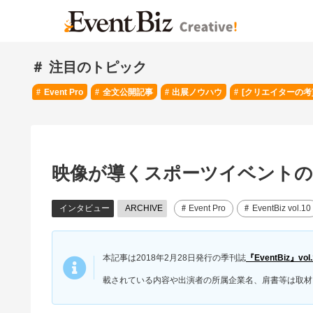
＃ 注目のトピック
Event Pro
全文公開記事
出展ノウハウ
[クリエイターの考
映像が導くスポーツイベントの
インタビュー
ARCHIVE
Event Pro
EventBiz vol.10
本記事は2018年2月28日発行の季刊誌
『EventBiz』vol.
載されている内容や出演者の所属企業名、肩書等は取材