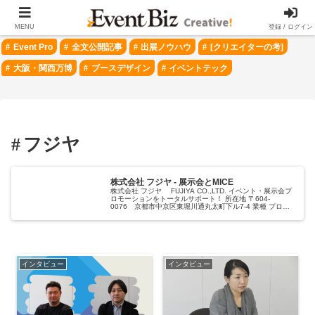
＃ 注目のトピック
MENU
登録 / ログイン
Event Pro
全文公開記事
出展ノウハウ
[クリエイターの考]
大阪・関西万博
ブースデザイン
イベントテック
フジヤ
株式会社 フジヤ - 展示会とMICE
株式会社 フジヤ FUJIYA CO.,LTD. イベント・展示会プ
ロモーションをトータルサポート！ 所在地 〒604-
0076 京都市中京区東堀川通丸太町下ル7-4 業種 プロデ
ュース ディスプレイ 運営 ホームペー
インタビュー
インタビュー