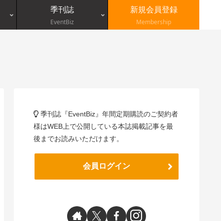
季刊誌
新規会員登録
EventBiz
Membership
季刊誌『EventBiz』年間定期購読のご契約者
様はWEB上で公開している本誌掲載記事を最
後までお読みいただけます。
会員ログイン