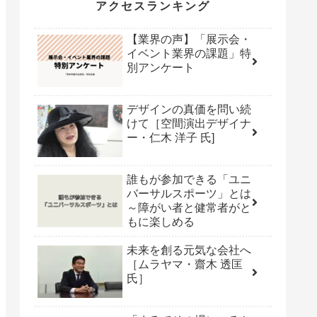
アクセスランキング
【業界の声】「展示会・
イベント業界の課題」特
別アンケート
デザインの真価を問い続
けて［空間演出デザイナ
ー・仁木 洋子 氏]
誰もが参加できる「ユニ
バーサルスポーツ」とは
～障がい者と健常者がと
もに楽しめる
未来を創る元気な会社へ
［ムラヤマ・齋木 透匡
氏］