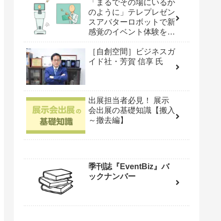
「まるでその場にいるか
のように」テレプレゼン
スアバターロボットで新
感覚のイベント体験を
［iPresence・丸山 聖子
［自創空間］ビジネスガ
氏］
イド社・芳賀 信享 氏
出展担当者必見！ 展示
会出展の基礎知識【搬入
～撤去編】
季刊誌『EventBiz』バ
ックナンバー