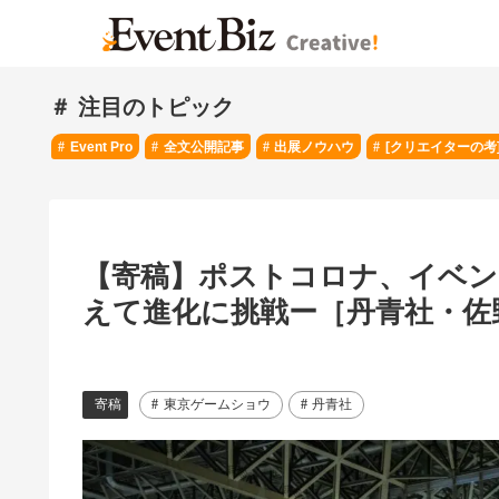
＃ 注目のトピック
Event Pro
全文公開記事
出展ノウハウ
[クリエイターの考
【寄稿】ポストコロナ、イベン
えて進化に挑戦ー［丹青社・佐
寄稿
東京ゲームショウ
丹青社