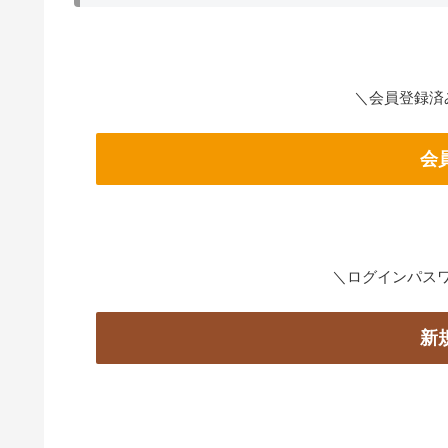
＼会員登録済
会
＼ログインパス
新