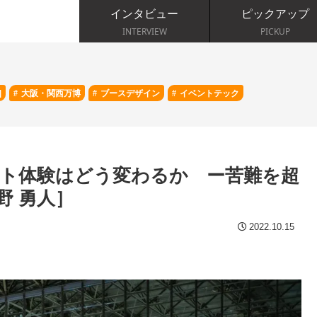
インタビュー
ピックアップ
INTERVIEW
PICKUP
]
大阪・関西万博
ブースデザイン
イベントテック
ト体験はどう変わるか ー苦難を超
野 勇人］
2022.10.15