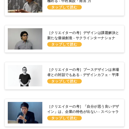
極める - 中村展設・雨宮 力
［クリエイターの考］デザインは課題解決と
新たな価値創造 - サクラインターナショナ
ル・名嘉 朝樹
［クリエイターの考］ブースデザインは来場
者との対話でもある - デザインカフェ・平澤
太
［クリエイターの考］「自分が思う良いデザ
イン」は、企業の特色が出ない - スペシャラ
イズ・藤井 照雄