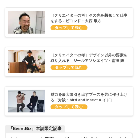
［クリエイターの考］その先を想像して仕事
をする - ビヨンド・大西 康方
［クリエイターの考］デザイン以外の要素を
取り入れる - ジールアソシエイツ・南澤 隆
広
魅力を最大限引き出すブースを共に作り上げ
る［対談：bird and insect × イド］
『EventBiz』本誌限定記事