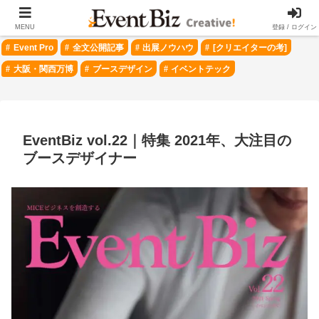
＃ 注目のトピック
MENU
登録 / ログイン
Event Pro
全文公開記事
出展ノウハウ
[クリエイターの考]
大阪・関西万博
ブースデザイン
イベントテック
EventBiz vol.22｜特集 2021年、大注目の
ブースデザイナー