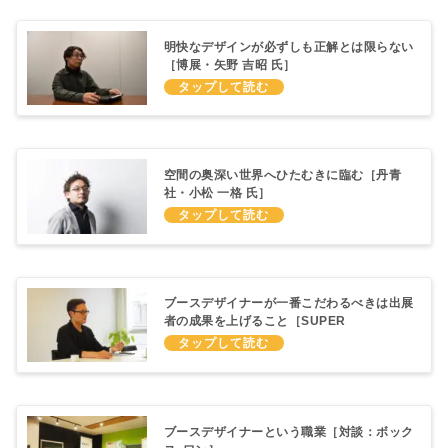
明快なデザインが必ずしも正解とは限らない
［博展・矢野 吉昭 氏］
空間の奥深い世界へひたむきに臨む［丹青
社・小松 一格 氏］
ブースデザイナーが一番こだわるべきは出展
者の成果を上げること［SUPER
PENGUIN・竹村 尚久 氏］
ブースデザイナーという職業［対談：ボック